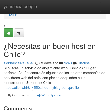
Home
yoursocialpeople
Togg
navi
Home
1
¿Necesitas un buen host en
Chile?
siobhanetuk191846
83 days ago
News
Discuss
Si buscas un servicio de alojamiento web, ¡Chile es el lugar
perfecto! Aquí encontrarás algunas de las mejores compañías de
servidores web del país, con planes adaptados a tus
necesidades. Un host en Chile
https://allenwhlr814550.shoutmyblog.com/profile
Comments
Who Upvoted
Comments