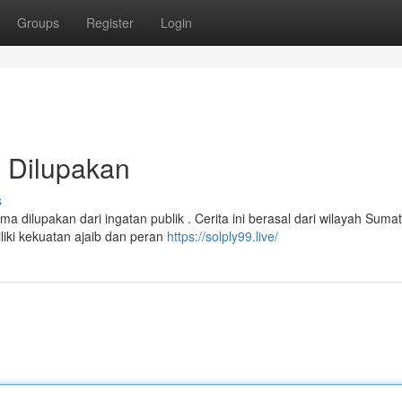
Groups
Register
Login
 Dilupakan
s
ilupakan dari ingatan publik . Cerita ini berasal dari wilayah Sumat
iki kekuatan ajaib dan peran
https://solply99.live/