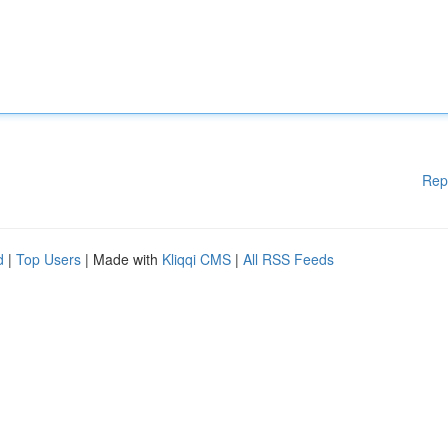
Rep
d
|
Top Users
| Made with
Kliqqi CMS
|
All RSS Feeds