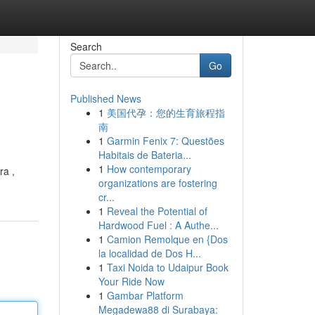
Search
Go
Published News
1
美国代孕：您的生育旅程指
南
1
Garmin Fenix 7: Questões
Habitais de Bateria...
1
How contemporary
ra ,
organizations are fostering
cr...
1
Reveal the Potential of
Hardwood Fuel : A Authe...
1
Camion Remolque en {Dos
la localidad de Dos H...
1
Taxi Noida to Udaipur Book
Your Ride Now
1
Gambar Platform
Megadewa88 di Surabaya: