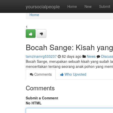
Home
yoursocialpeople
Home
New
Submit
Home
1
Bocah Sange: Kisah yang
tamzinamrg533237
82 days ago
News
Discus
Bocah Sange, merupakan sebuah kisah yang sudah lama d
menceritakan tentang seorang anak pohon yang memil
Comments
Who Upvoted
Comments
Submit a Comment
No HTML