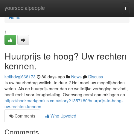
Home
yoursocialpeople
Togg
navi
Home
1
Huurprijs te hoog? Uw rechten
kennen.
keithdvgj668173
80 days ago
News
Discuss
Is uw huurbedrag wellicht te duur ? Het moet uw mogelijkheden
weten. Als de huurprijs meer dan de wettelijke verhoging bevindt,
heeft recht voor terugbetaling. Overweeg eerst opmerkingen op
https://bookmarkgenius.com/story21357180/huurprijs-te-hoog-
uw-rechten-kennen
Comments
Who Upvoted
Comments