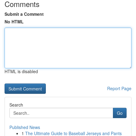
Comments
Submit a Comment
No HTML
HTML is disabled
Report Page
Search
Go
Published News
1
The Ultimate Guide to Baseball Jerseys and Pants