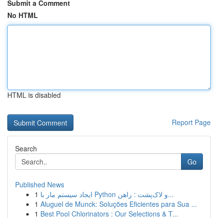
Submit a Comment
No HTML
HTML is disabled
Report Page
Search
Go
Published News
1
ایجاد سیستم مار با Python و لاک‌پشت : راهن...
1
Aluguel de Munck: Soluções Eficientes para Sua ...
1
Best Pool Chlorinators : Our Selections & T...