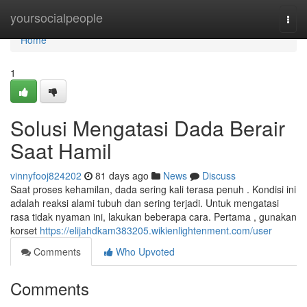
Home
yoursocialpeople
Togg
navi
Home
1
Solusi Mengatasi Dada Berair
Saat Hamil
vinnyfooj824202
81 days ago
News
Discuss
Saat proses kehamilan, dada sering kali terasa penuh . Kondisi ini
adalah reaksi alami tubuh dan sering terjadi. Untuk mengatasi
rasa tidak nyaman ini, lakukan beberapa cara. Pertama , gunakan
korset
https://elijahdkam383205.wikienlightenment.com/user
Comments
Who Upvoted
Comments