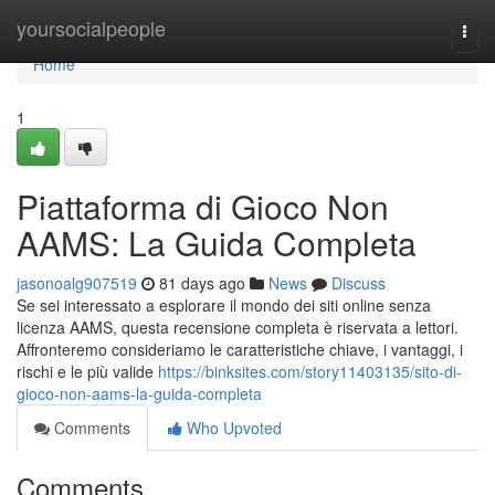
Home
yoursocialpeople
Togg
navi
Home
1
Piattaforma di Gioco Non
AAMS: La Guida Completa
jasonoalg907519
81 days ago
News
Discuss
Se sei interessato a esplorare il mondo dei siti online senza
licenza AAMS, questa recensione completa è riservata a lettori.
Affronteremo consideriamo le caratteristiche chiave, i vantaggi, i
rischi e le più valide
https://binksites.com/story11403135/sito-di-
gioco-non-aams-la-guida-completa
Comments
Who Upvoted
Comments