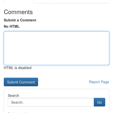
Comments
Submit a Comment
No HTML
HTML is disabled
Report Page
Search
Go