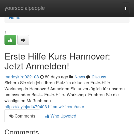
Home
yoursocialpeople
Togg
navi
Home
1
Erste Hilfe Kurs Hannover:
Jetzt Anmelden!
marleykfre022103
80 days ago
News
Discuss
Sichern Sie sich jetzt Ihren Platz im aktuellen Erste-Hilfe
Workshop in Hannover! Anmelden Sie unverzüglich für unseren
umfassenden Basis- Erste-Hilfe- Workshop. Erfahren Sie die
wichtigsten Maßnahmen
https://laylajadl479403.bimmwiki.com/user
Comments
Who Upvoted
Comments