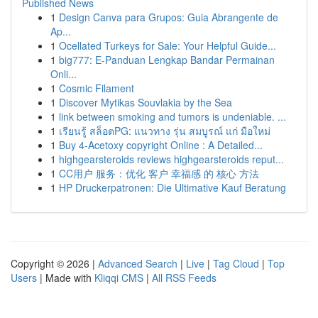
Published News
1
Design Canva para Grupos: Guia Abrangente de
Ap...
1
Ocellated Turkeys for Sale: Your Helpful Guide...
1
big777: E-Panduan Lengkap Bandar Permainan
Onli...
1
Cosmic Filament
1
Discover Mytikas Souvlakia by the Sea
1
link between smoking and tumors is undeniable. ...
1
เรียนรู้ สล็อตPG: แนวทาง รุ่น สมบูรณ์ แก่ มือใหม่
1
Buy 4-Acetoxy copyright Online : A Detailed...
1
highgearsteroids reviews highgearsteroids reput...
1
CC用户 服务：优化 客户 幸福感 的 核心 方法
1
HP Druckerpatronen: Die Ultimative Kauf Beratung
Copyright © 2026 |
Advanced Search
|
Live
|
Tag Cloud
|
Top
Users
| Made with
Kliqqi CMS
|
All RSS Feeds