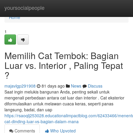
Home
yoursocialpeople
Home
1
Memilih Cat Tembok: Bagian
Luar vs. Interior , Paling Tepat
?
majavlgp291908
81 days ago
News
Discuss
Saat ingin melukis bangunan Anda, penting sekali untuk
mengenali perbedaan antara cat luar dan interior . Cat eksterior
diformulasikan untuk melawan cuaca keras, seperti panas
langsung, badai, dan uap
https://rsaoqlj253028.educationalimpactblog.com/62433466/menent
cat-dinding-luar-vs-bagian-dalam-mana
Comments
Who Upvoted