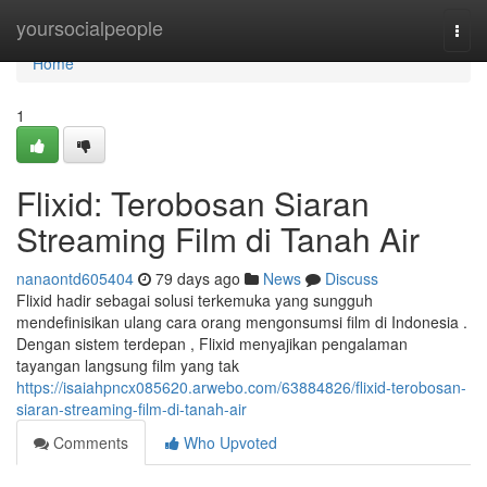
Home
yoursocialpeople
Togg
navi
Home
1
Flixid: Terobosan Siaran
Streaming Film di Tanah Air
nanaontd605404
79 days ago
News
Discuss
Flixid hadir sebagai solusi terkemuka yang sungguh
mendefinisikan ulang cara orang mengonsumsi film di Indonesia .
Dengan sistem terdepan , Flixid menyajikan pengalaman
tayangan langsung film yang tak
https://isaiahpncx085620.arwebo.com/63884826/flixid-terobosan-
siaran-streaming-film-di-tanah-air
Comments
Who Upvoted