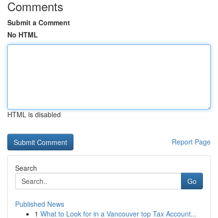
Comments
Submit a Comment
No HTML
HTML is disabled
Report Page
Search
Go
Published News
1
What to Look for in a Vancouver top Tax Account...