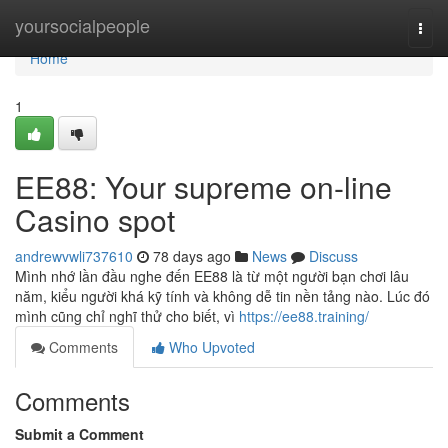
Home
yoursocialpeople
Togg
navi
Home
1
EE88: Your supreme on-line
Casino spot
andrewvwli737610
78 days ago
News
Discuss
Mình nhớ lần đầu nghe đến EE88 là từ một người bạn chơi lâu
năm, kiểu người khá kỹ tính và không dễ tin nền tảng nào. Lúc đó
mình cũng chỉ nghĩ thử cho biết, vì
https://ee88.training/
Comments
Who Upvoted
Comments
Submit a Comment