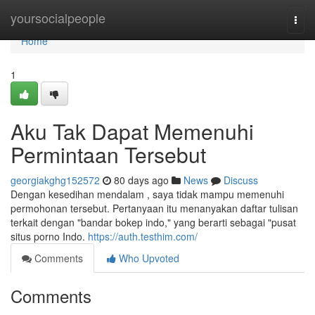
Home
yoursocialpeople
Togg
navi
Home
1
Aku Tak Dapat Memenuhi
Permintaan Tersebut
georgiakghg152572
80 days ago
News
Discuss
Dengan kesedihan mendalam , saya tidak mampu memenuhi
permohonan tersebut. Pertanyaan itu menanyakan daftar tulisan
terkait dengan "bandar bokep indo," yang berarti sebagai "pusat
situs porno Indo.
https://auth.testhim.com/
Comments
Who Upvoted
Comments