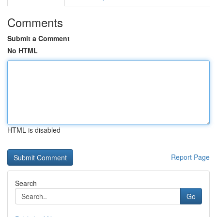
Comments
Submit a Comment
No HTML
HTML is disabled
Report Page
Search
Go