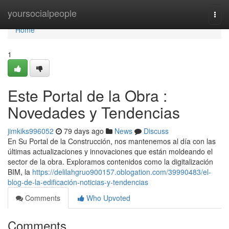
Home
yoursocialpeople
Togg
navi
Home
1
Este Portal de la Obra :
Novedades y Tendencias
jimkiks996052
79 days ago
News
Discuss
En Su Portal de la Construcción, nos mantenemos al día con las
últimas actualizaciones y innovaciones que están moldeando el
sector de la obra. Exploramos contenidos como la digitalización
BIM, la
https://delilahgruo900157.oblogation.com/39990483/el-
blog-de-la-edificación-noticias-y-tendencias
Comments
Who Upvoted
Comments