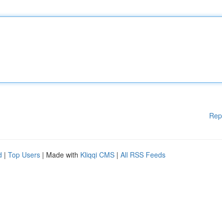
Rep
d
|
Top Users
| Made with
Kliqqi CMS
|
All RSS Feeds