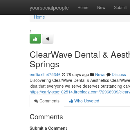
Home
yoursocialpeople
Home
New
Submit
Home
1
ClearWave Dental & Aesth
Springs
emiliaxlfh475346
78 days ago
News
Discuss
Discovering ClearWave Dental & Aesthetics ClearWave De
idea that everyone we serve deserves outstanding care
https://carlykxsx162514.fireblogz.com/72968939/clearw
Comments
Who Upvoted
Comments
Submit a Comment