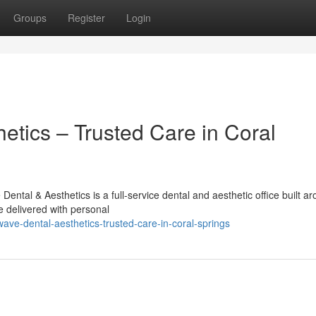
Groups
Register
Login
etics – Trusted Care in Coral
ntal & Aesthetics is a full-service dental and aesthetic office built a
 delivered with personal
ave-dental-aesthetics-trusted-care-in-coral-springs