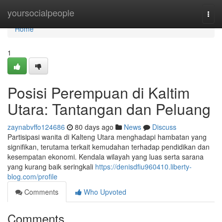
Home
yoursocialpeople
Togg
navi
Home
1
Posisi Perempuan di Kaltim
Utara: Tantangan dan Peluang
zaynabvffo124686
80 days ago
News
Discuss
Partisipasi wanita di Kalteng Utara menghadapi hambatan yang
signifikan, terutama terkait kemudahan terhadap pendidikan dan
kesempatan ekonomi. Kendala wilayah yang luas serta sarana
yang kurang baik seringkali
https://denisdfiu960410.liberty-
blog.com/profile
Comments
Who Upvoted
Comments