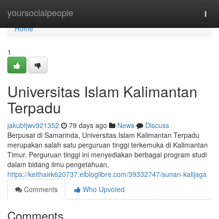
Home
yoursocialpeople
Togg
navi
Home
1
Universitas Islam Kalimantan
Terpadu
jakubtjwv921352
79 days ago
News
Discuss
Berpusat di Samarinda, Universitas Islam Kalimantan Terpadu
merupakan salah satu perguruan tinggi terkemuka di Kalimantan
Timur. Perguruan tinggi ini menyediakan berbagai program studi
dalam bidang ilmu pengetahuan,
https://keithairk620737.elbloglibre.com/39332747/sunan-kalijaga
Comments
Who Upvoted
Comments