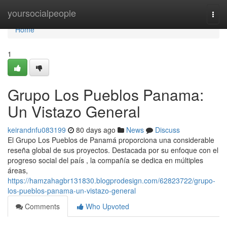
Home
yoursocialpeople
Togg
navi
Home
1
Grupo Los Pueblos Panama:
Un Vistazo General
keirandnfu083199
80 days ago
News
Discuss
El Grupo Los Pueblos de Panamá proporciona una considerable
reseña global de sus proyectos. Destacada por su enfoque con el
progreso social del país , la compañía se dedica en múltiples
áreas,
https://hamzahagbr131830.blogprodesign.com/62823722/grupo-
los-pueblos-panama-un-vistazo-general
Comments
Who Upvoted