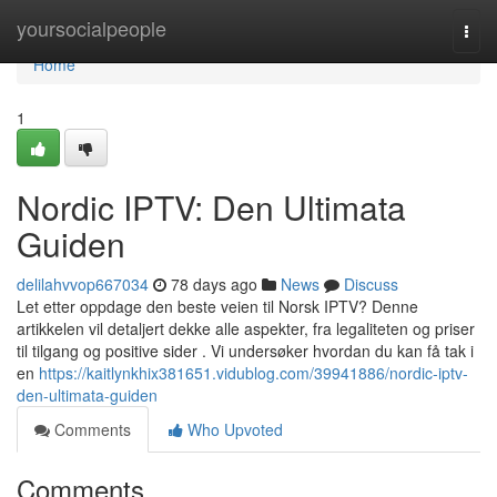
Home
yoursocialpeople
Togg
navi
Home
1
Nordic IPTV: Den Ultimata
Guiden
delilahvvop667034
78 days ago
News
Discuss
Let etter oppdage den beste veien til Norsk IPTV? Denne
artikkelen vil detaljert dekke alle aspekter, fra legaliteten og priser
til tilgang og positive sider . Vi undersøker hvordan du kan få tak i
en
https://kaitlynkhix381651.vidublog.com/39941886/nordic-iptv-
den-ultimata-guiden
Comments
Who Upvoted
Comments