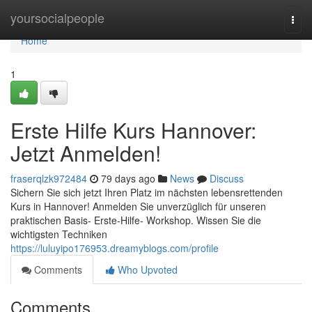
Home
yoursocialpeople
Togg
navi
Home
1
Erste Hilfe Kurs Hannover:
Jetzt Anmelden!
fraserqlzk972484
79 days ago
News
Discuss
Sichern Sie sich jetzt Ihren Platz im nächsten lebensrettenden
Kurs in Hannover! Anmelden Sie unverzüglich für unseren
praktischen Basis- Erste-Hilfe- Workshop. Wissen Sie die
wichtigsten Techniken
https://luluyipo176953.dreamyblogs.com/profile
Comments
Who Upvoted
Comments