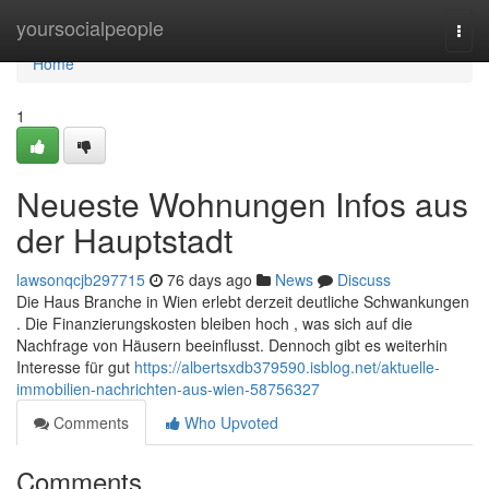
Home
yoursocialpeople
Togg
navi
Home
1
Neueste Wohnungen Infos aus
der Hauptstadt
lawsonqcjb297715
76 days ago
News
Discuss
Die Haus Branche in Wien erlebt derzeit deutliche Schwankungen
. Die Finanzierungskosten bleiben hoch , was sich auf die
Nachfrage von Häusern beeinflusst. Dennoch gibt es weiterhin
Interesse für gut
https://albertsxdb379590.isblog.net/aktuelle-
immobilien-nachrichten-aus-wien-58756327
Comments
Who Upvoted
Comments