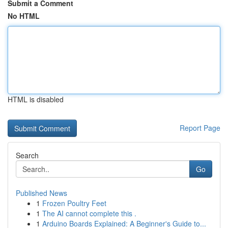
Submit a Comment
No HTML
HTML is disabled
Report Page
Search
Go
Published News
1
Frozen Poultry Feet
1
The AI cannot complete this .
1
Arduino Boards Explained: A Beginner's Guide to...