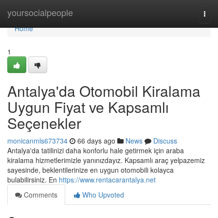
Home
yoursocialpeople
Togg
navi
Home
1
Antalya'da Otomobil Kiralama
Uygun Fiyat ve Kapsamlı
Seçenekler
monicanmls673734
66 days ago
News
Discuss
Antalya'da tatilinizi daha konforlu hale getirmek için araba
kiralama hizmetlerimizle yanınızdayız. Kapsamlı araç yelpazemiz
sayesinde, beklentilerinize en uygun otomobili kolayca
bulabilirsiniz. En
https://www.rentacarantalya.net
Comments
Who Upvoted