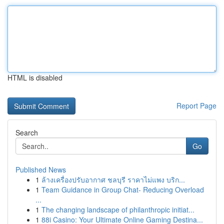
HTML is disabled
Report Page
Search
Go
Published News
1
ล้างเครื่องปรับอากาศ ชลบุรี ราคาไม่แพง บริก...
1
Team Guidance in Group Chat- Reducing Overload
...
1
The changing landscape of philanthropic initiat...
1
88i Casino: Your Ultimate Online Gaming Destina...