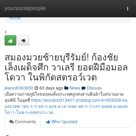
Home
yoursocialpeople
Togg
navi
Home
1
สมองมวยซ้ายบุรีรัมย์! ก้องชัย
เล็งเผด็จศึก วาเลรี ยอดฝีมือมอล
โดวา ในพิกัดสตรอว์เวต
leancdr063650
63 days ago
News
Discuss
เมื่อความภาคภูมิใจของคนทั้งประเทศถูกส่งผ่านผืนผ้าใบสนามมวย
ลุมพินี ในยุคที่
https://aronjozt313407.izrablog.com/41933029/สม
องมวยซ-ายบ-ร-ร-มย-ก-องช-ย-เล-งเผด-จศ-ก-วาเลร-ยอดฝ-ม-อมอล
โดวา-ในพ-ก-ดสตรอว-เวต
Comments
Who Upvoted