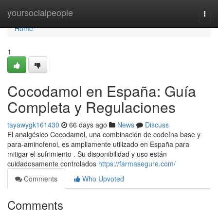
Home
yoursocialpeople
Togg
navi
Home
1
Cocodamol en España: Guía
Completa y Regulaciones
tayawygk161430
66 days ago
News
Discuss
El analgésico Cocodamol, una combinación de codeína base y
para-aminofenol, es ampliamente utilizado en España para
mitigar el sufrimiento . Su disponibilidad y uso están
cuidadosamente controlados
https://farmasegure.com/
Comments
Who Upvoted
Comments