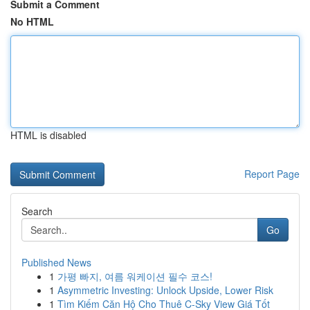
Submit a Comment
No HTML
HTML is disabled
Report Page
Search
Go
Published News
1
가평 빠지, 여름 워케이션 필수 코스!
1
Asymmetric Investing: Unlock Upside, Lower Risk
1
Tìm Kiếm Căn Hộ Cho Thuê C-Sky View Giá Tốt