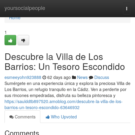
Home
yoursocialpeople
Togg
navi
Home
1
Descubre la Villa de Los
Barrios: Un Tesoro Escondido
esmeeyohn923888
62 days ago
News
Discuss
Sumérgete en una experiencia única y explora la preciosa Villa de
Los Barrios, un refugio tranquilo en la Cádiz. Ven a perderte por
sus rincones empedradas, disfruta su belleza pintoresca y
https://saulddtb897520.amoblog.com/descubre-la-villa-de-los-
barrios-un-tesoro-escondido-63646932
Comments
Who Upvoted
Comments