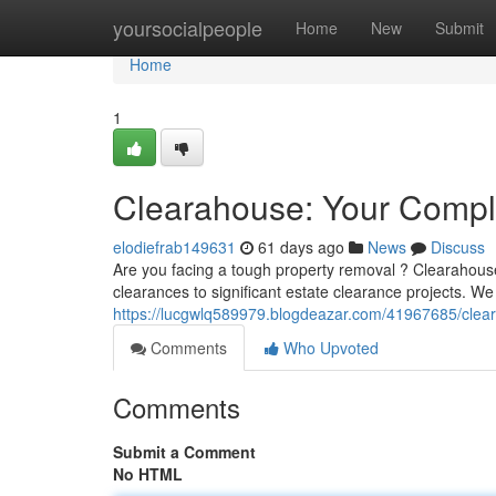
Home
yoursocialpeople
Home
New
Submit
Home
1
Clearahouse: Your Comple
elodiefrab149631
61 days ago
News
Discuss
Are you facing a tough property removal ? Clearahouse
clearances to significant estate clearance projects. We 
https://lucgwlq589979.blogdeazar.com/41967685/clear
Comments
Who Upvoted
Comments
Submit a Comment
No HTML