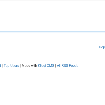
Rep
d
|
Top Users
| Made with
Kliqqi CMS
|
All RSS Feeds