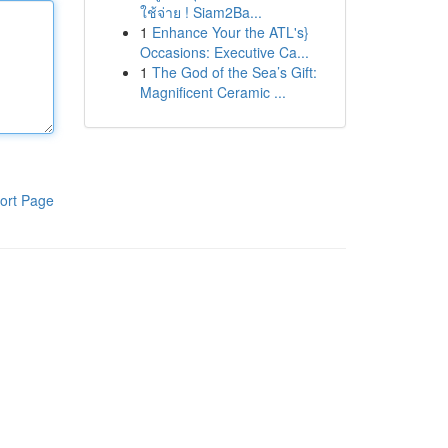
ใช้จ่าย ! Siam2Ba...
1
Enhance Your the ATL's}
Occasions: Executive Ca...
1
The God of the Sea’s Gift:
Magnificent Ceramic ...
ort Page