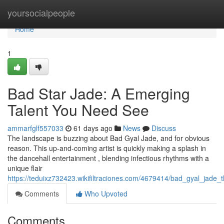
Home
yoursocialpeople
Home
1
Bad Star Jade: A Emerging
Talent You Need See
ammarfglf557033
61 days ago
News
Discuss
The landscape is buzzing about Bad Gyal Jade, and for obvious
reason. This up-and-coming artist is quickly making a splash in
the dancehall entertainment , blending infectious rhythms with a
unique flair
https://teduixz732423.wikifiltraciones.com/4679414/bad_gyal_jade
Comments
Who Upvoted
Comments