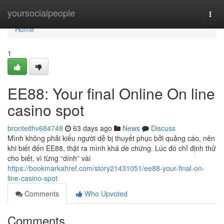
Home
yoursocialpeople
Togg
navi
Home
1
EE88: Your final Online On line
casino spot
bronteithv684748
63 days ago
News
Discuss
Mình không phải kiểu người dễ bị thuyết phục bởi quảng cáo, nên
khi biết đến EE88, thật ra mình khá dè chừng. Lúc đó chỉ định thử
cho biết, vì từng “dính” vài
https://bookmarkahref.com/story21431051/ee88-your-final-on-
line-casino-spot
Comments
Who Upvoted
Comments