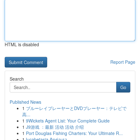
HTML is disabled
Report Page
Search
Go
Published News
1
ブルーレイプレーヤーとDVDプレーヤー：テレビで
高...
1
9Wickets Agent List: Your Complete Guide
1
J9游戏 ：最新 活动 活动 介绍
1
Port Douglas Fishing Charters: Your Ultimate R...
1
lucabetasia ติดต่อเรา