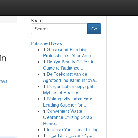
Search
Go
Published News
1
Gravesend Plumbing
in
Professionals: Your Area...
1
Roniya Beauty Clinic : A
Guide to Radiance...
1
De Toekomst van de
Agrofood Industrie: Innova...
tava-
1
L'organisation copyright :
Mythes et Réalités
1
Biolongevity Labs: Your
Leading Supplier for ...
1
Convenient Waste
Clearance Utilizing Scrap
Remo...
1
Improve Your Local Listing
1
شركة تنظيف بـ الطائف –