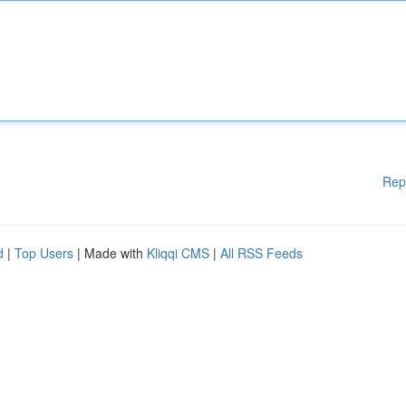
Rep
d
|
Top Users
| Made with
Kliqqi CMS
|
All RSS Feeds