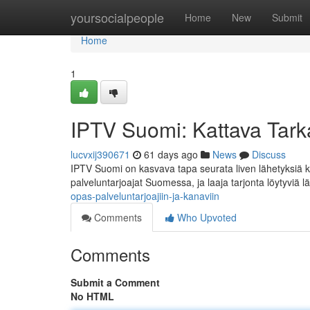
Home
yoursocialpeople
Home
New
Submit
Home
1
IPTV Suomi: Kattava Tarka
lucvxij390671
61 days ago
News
Discuss
IPTV Suomi on kasvava tapa seurata liven lähetyksiä k
palveluntarjoajat Suomessa, ja laaja tarjonta löytyviä l
opas-palveluntarjoajiin-ja-kanaviin
Comments
Who Upvoted
Comments
Submit a Comment
No HTML