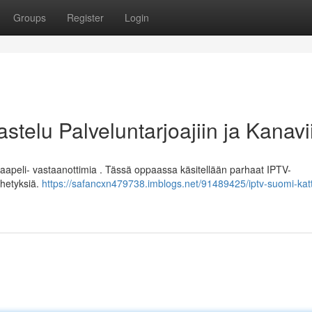
Groups
Register
Login
stelu Palveluntarjoajiin ja Kanavi
aapeli- vastaanottimia . Tässä oppaassa käsitellään parhaat IPTV-
ähetyksiä.
https://safancxn479738.imblogs.net/91489425/iptv-suomi-kat