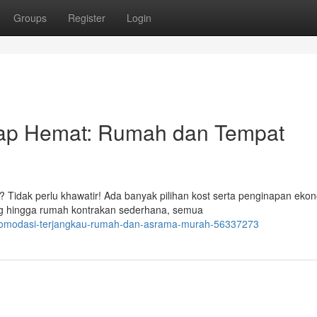
Groups
Register
Login
ap Hemat: Rumah dan Tempat
Tidak perlu khawatir! Ada banyak pilihan kost serta penginapan eko
ng hingga rumah kontrakan sederhana, semua
akomodasi-terjangkau-rumah-dan-asrama-murah-56337273