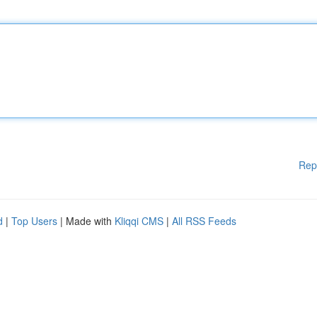
Rep
d
|
Top Users
| Made with
Kliqqi CMS
|
All RSS Feeds