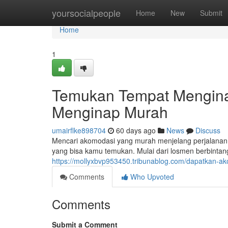
Home
yoursocialpeople
Home
New
Submit
Home
1
Temukan Tempat Mengin
Menginap Murah
umairflke898704
60 days ago
News
Discuss
Mencari akomodasi yang murah menjelang perjalanan? 
yang bisa kamu temukan. Mulai dari losmen berbinta
https://mollyxbvp953450.tribunablog.com/dapatkan-
Comments
Who Upvoted
Comments
Submit a Comment