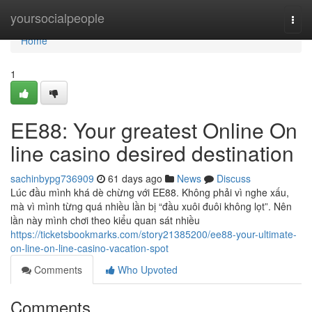
Home
yoursocialpeople
Togg
navi
Home
1
EE88: Your greatest Online On
line casino desired destination
sachinbypg736909
61 days ago
News
Discuss
Lúc đầu mình khá dè chừng với EE88. Không phải vì nghe xấu,
mà vì mình từng quá nhiều lần bị “đầu xuôi đuôi không lọt”. Nên
lần này mình chơi theo kiểu quan sát nhiều
https://ticketsbookmarks.com/story21385200/ee88-your-ultimate-
on-line-on-line-casino-vacation-spot
Comments
Who Upvoted
Comments