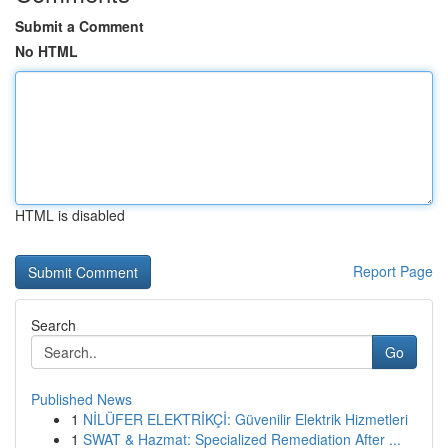
Submit a Comment
No HTML
HTML is disabled
Report Page
Search
Go
Published News
1
NİLÜFER ELEKTRİKÇİ: Güvenilir Elektrik Hizmetleri
1
SWAT & Hazmat: Specialized Remediation After ...