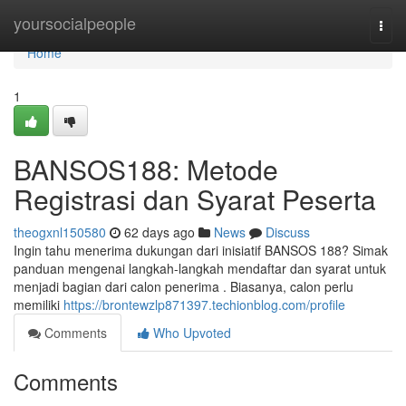
Home
yoursocialpeople
Togg
navi
Home
1
BANSOS188: Metode
Registrasi dan Syarat Peserta
theogxnl150580
62 days ago
News
Discuss
Ingin tahu menerima dukungan dari inisiatif BANSOS 188? Simak
panduan mengenai langkah-langkah mendaftar dan syarat untuk
menjadi bagian dari calon penerima . Biasanya, calon perlu
memiliki
https://brontewzlp871397.techionblog.com/profile
Comments
Who Upvoted
Comments