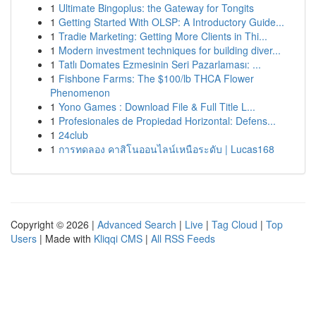
1
Ultimate Bingoplus: the Gateway for Tongits
1
Getting Started With OLSP: A Introductory Guide...
1
Tradie Marketing: Getting More Clients in Thi...
1
Modern investment techniques for building diver...
1
Tatlı Domates Ezmesinin Seri Pazarlaması: ...
1
Fishbone Farms: The $100/lb THCA Flower
Phenomenon
1
Yono Games : Download File & Full Title L...
1
Profesionales de Propiedad Horizontal: Defens...
1
24club
1
การทดลอง คาสิโนออนไลน์เหนือระดับ | Lucas168
Copyright © 2026 |
Advanced Search
|
Live
|
Tag Cloud
|
Top
Users
| Made with
Kliqqi CMS
|
All RSS Feeds