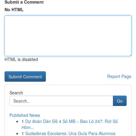
Submit a Comment
No HTML
HTML is disabled
Report Page
Search
Go
Published News
1
Dự đoán Dàn Đề 4 Số MB – Bao Lô 247: Rút Số
Hôm...
1
Sudaderas Escolares: Una Guía Para Alumnos