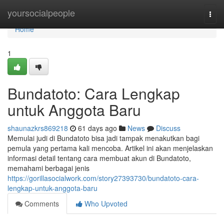
Home
yoursocialpeople
Togg
navi
Home
1
Bundatoto: Cara Lengkap
untuk Anggota Baru
shaunazkrs869218
61 days ago
News
Discuss
Memulai judi di Bundatoto bisa jadi tampak menakutkan bagi
pemula yang pertama kali mencoba. Artikel ini akan menjelaskan
informasi detail tentang cara membuat akun di Bundatoto,
memahami berbagai jenis
https://gorillasocialwork.com/story27393730/bundatoto-cara-
lengkap-untuk-anggota-baru
Comments
Who Upvoted