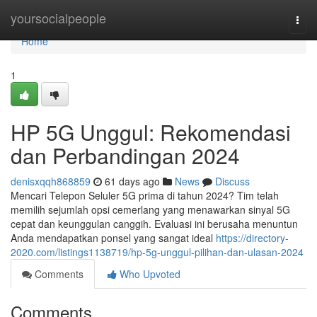
Home
yoursocialpeople
Togg
navi
Home
1
HP 5G Unggul: Rekomendasi
dan Perbandingan 2024
denisxqqh868859
61 days ago
News
Discuss
Mencari Telepon Seluler 5G prima di tahun 2024? Tim telah
memilih sejumlah opsi cemerlang yang menawarkan sinyal 5G
cepat dan keunggulan canggih. Evaluasi ini berusaha menuntun
Anda mendapatkan ponsel yang sangat ideal
https://directory-
2020.com/listings1138719/hp-5g-unggul-pilihan-dan-ulasan-2024
Comments
Who Upvoted
Comments