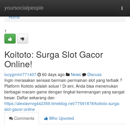
Home
yoursocialpeople
Togg
navi
Home
1
Koitoto: Surga Slot Gacor
Online!
lucygmmr771407
60 days ago
News
Discuss
Ingin merasakan sensasi bermain permainan slot yang terbaik ?
Platform Koitoto adalah solusi ! Di sini, Anda bisa menemukan
berbagai macam game dengan tingkat kemenangan yang sangat
besar. Daftar sekarang dan
https://alexiavnvg442359.timeblog.net/77591878/koitoto-surga-
slot-gacor-online
Comments
Who Upvoted