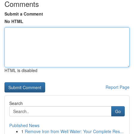
Comments
Submit a Comment
No HTML
HTML is disabled
Report Page
Search
Go
Published News
1
Remove Iron from Well Water: Your Complete Res...