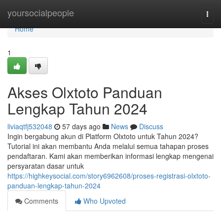
Home
yoursocialpeople
Togg
navi
Home
1
Akses Olxtoto Panduan
Lengkap Tahun 2024
liviaqtfj532048
57 days ago
News
Discuss
Ingin bergabung akun di Platform Olxtoto untuk Tahun 2024?
Tutorial ini akan membantu Anda melalui semua tahapan proses
pendaftaran. Kami akan memberikan informasi lengkap mengenai
persyaratan dasar untuk
https://highkeysocial.com/story6962608/proses-registrasi-olxtoto-
panduan-lengkap-tahun-2024
Comments
Who Upvoted