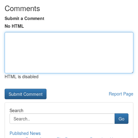
Comments
Submit a Comment
No HTML
HTML is disabled
Report Page
Search
Go
Published News