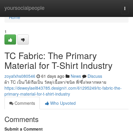
Home
yoursocialpeople
Togg
navi
Home
1
TC Fabric: The Primary
Material for T-Shirt Industry
zoyafxhs080546
61 days ago
News
Discuss
ผ้า TC เป็น/ได้/ถือเป็น วัสดุ/เนื้อหา/ชนิด ที่/ซึ่ง/หลากหลาย
https://deweylael843785.designi1.com/61295249/tc-fabric-the-
primary-material-for-t-shirt-industry
Comments
Who Upvoted
Comments
Submit a Comment