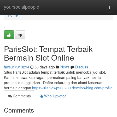
Home
yoursocialpeople
Togg
navi
Home
1
ParisSlot: Tempat Terbaik
Bermain Slot Online
faysuex913294
58 days ago
News
Discuss
Situs ParisSlot adalah tempat terbaik untuk mencoba judi slot.
Kami menawarkan ragam permainan paling banyak , serta
promosi menggiurkan . Daftar sekarang dan alami keseruan
bermain dengan
https://lilianiqwp960289.develop-blog.com/profile
Comments
Who Upvoted
Comments