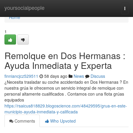
Home
yoursocialpeople
Togg
navi
Home
1
Remolque en Dos Hermanas :
Ayuda Inmediata y Experta
finniancjcz529511
58 days ago
News
Discuss
¿Necesita trasladar su coche accidentado en Dos Hermanas ? En
nuestra grúa le ofrecemos un servicio integral de remolque con
personal altamente cualificados . Contamos con una flota grúas
equipados
https://rsaicus818829.blogoscience.com/48429595/grua-en-este-
municipio-ayuda-inmediata-y-calificada
Comments
Who Upvoted