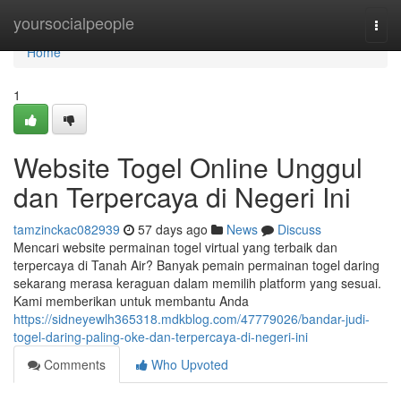
Home
yoursocialpeople
Togg
navi
Home
1
Website Togel Online Unggul
dan Terpercaya di Negeri Ini
tamzinckac082939
57 days ago
News
Discuss
Mencari website permainan togel virtual yang terbaik dan
terpercaya di Tanah Air? Banyak pemain permainan togel daring
sekarang merasa keraguan dalam memilih platform yang sesuai.
Kami memberikan untuk membantu Anda
https://sidneyewlh365318.mdkblog.com/47779026/bandar-judi-
togel-daring-paling-oke-dan-terpercaya-di-negeri-ini
Comments
Who Upvoted