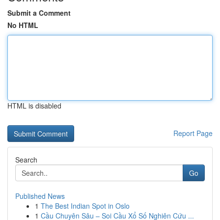
Submit a Comment
No HTML
HTML is disabled
Report Page
Search
Go
Published News
1
The Best Indian Spot in Oslo
1
Cầu Chuyên Sâu – Soi Cầu Xổ Số Nghiên Cứu ...