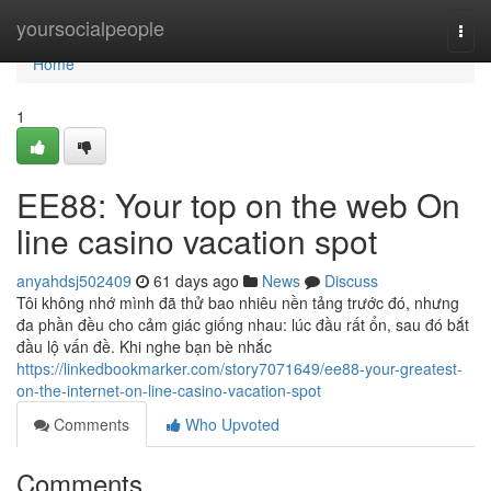
Home
yoursocialpeople
Togg
navi
Home
1
EE88: Your top on the web On
line casino vacation spot
anyahdsj502409
61 days ago
News
Discuss
Tôi không nhớ mình đã thử bao nhiêu nền tảng trước đó, nhưng
đa phần đều cho cảm giác giống nhau: lúc đầu rất ổn, sau đó bắt
đầu lộ vấn đề. Khi nghe bạn bè nhắc
https://linkedbookmarker.com/story7071649/ee88-your-greatest-
on-the-internet-on-line-casino-vacation-spot
Comments
Who Upvoted
Comments