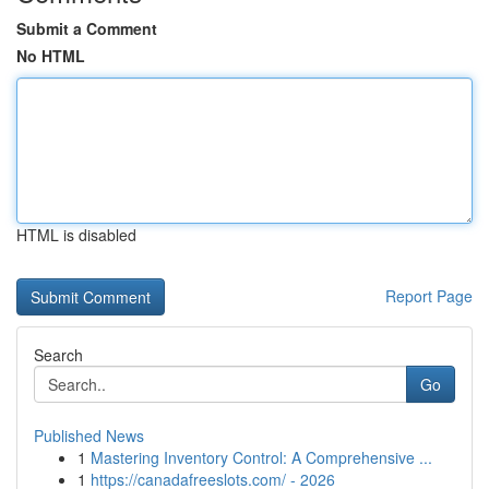
Submit a Comment
No HTML
HTML is disabled
Report Page
Search
Go
Published News
1
Mastering Inventory Control: A Comprehensive ...
1
https://canadafreeslots.com/ - 2026