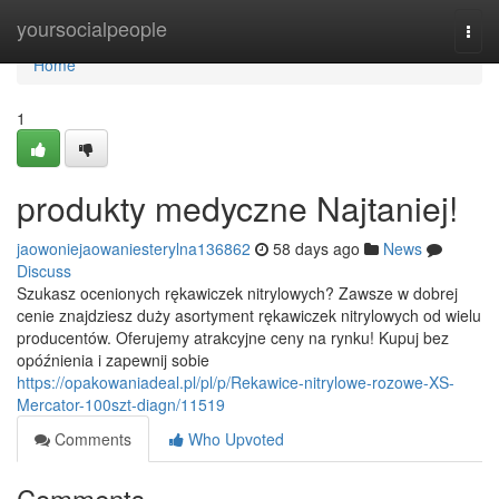
Home
yoursocialpeople
Togg
navi
Home
1
produkty medyczne Najtaniej!
jaowoniejaowaniesterylna136862
58 days ago
News
Discuss
Szukasz ocenionych rękawiczek nitrylowych? Zawsze w dobrej
cenie znajdziesz duży asortyment rękawiczek nitrylowych od wielu
producentów. Oferujemy atrakcyjne ceny na rynku! Kupuj bez
opóźnienia i zapewnij sobie
https://opakowaniadeal.pl/pl/p/Rekawice-nitrylowe-rozowe-XS-
Mercator-100szt-diagn/11519
Comments
Who Upvoted
Comments