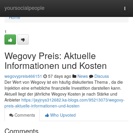
Home
yoursocialpeople
Togg
navi
Home
1
Wegovy Preis: Aktuelle
Informationen und Kosten
wegovypreis466151
57 days ago
News
Discuss
Der Wert von Wegovy ist ein häufig diskutiertes Thema , da die
Injektion eine erhebliche finanzielle Investition darstellen kann.
Aktuell liegt der jährliche Wegovy Kosten je nach Stärke und
Anbieter
https://jayjnys312682.ka-blogs.com/95213073/wegovy-
preis-aktuelle-informationen-und-kosten
Comments
Who Upvoted
Comments